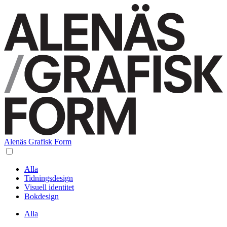
Alenäs Grafisk Form
Alla
Tidningsdesign
Visuell identitet
Bokdesign
Alla