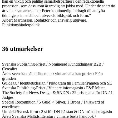
han en viktig och pålitlig samarbetspartner i den redaktionella
processen, som dessutom är trevlig att jobba med. Under de snart tio
år vi har samarbetat har Peter kontinuerligt bidragit till att lyfta
tidningens innehåll och utveckla bildspråk och form.”
Albert Martinsson, Redaktör och ansvarig utgivare,
Funktionshinderpolitik
36 utmärkelser
Svenska Publishing-Priset / Nominerad Kundtidningar B2B /
Cerealier
Årets svenska måltidslitteratur / vinnare alla kategorier / Från
grunden
Guldägg / Identitetsdesign / Piktogram till FamiljenPangea och SL
Svenska Publishing-Priset / Vinnare infomagasin / F&F Maten
The Society for News Design & SND/S / 25 priser, alla för DN / 1
Judges
Special Recognition / 5 Guld, 4 Silver, 1 Brons / 14 Award of
excellence
Utmärkt Svensk form / 2 st för DN På stan & DN månadsmagasin
Årets Svenska Måltidslitteratur / vinnare bästa handbok /