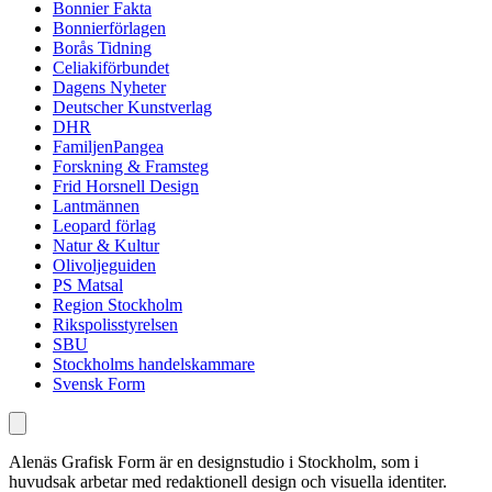
Bonnier Fakta
Bonnierförlagen
Borås Tidning
Celiakiförbundet
Dagens Nyheter
Deutscher Kunstverlag
DHR
FamiljenPangea
Forskning & Framsteg
Frid Horsnell Design
Lantmännen
Leopard förlag
Natur & Kultur
Olivoljeguiden
PS Matsal
Region Stockholm
Rikspolisstyrelsen
SBU
Stockholms handelskammare
Svensk Form
Alenäs Grafisk Form är en designstudio i Stockholm, som i
huvudsak arbetar med redaktionell design och visuella identiter.