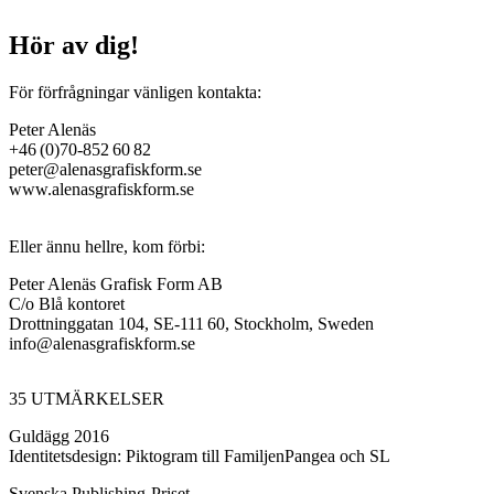
Hör av dig!
För förfrågningar vänligen kontakta:
Peter Alenäs
+46 (0)70-852 60 82
peter@alenasgrafiskform.se
www.alenasgrafiskform.se
Eller ännu hellre, kom förbi:
Peter Alenäs Grafisk Form AB
C/o Blå kontoret
Drottninggatan 104, SE-111 60, Stockholm, Sweden
info@alenasgrafiskform.se
35 UTMÄRKELSER
Guldägg 2016
Identitetsdesign: Piktogram till FamiljenPangea och SL
Svenska Publishing-Priset