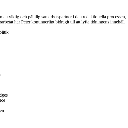
n en viktig och pålitlig samarbetspartner i den redaktionella processen,
betat har Peter kontinuerligt bidragit till att lyfta tidningens innehåll
litik
r
udges
nce
den