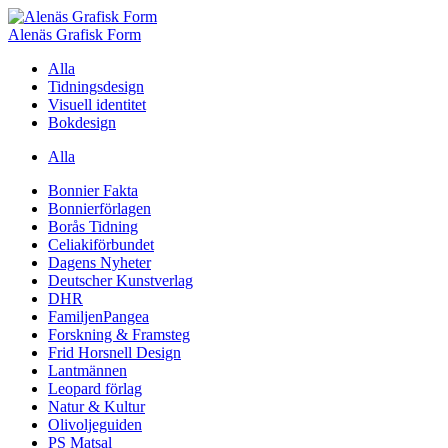
Alenäs Grafisk Form
Alla
Tidningsdesign
Visuell identitet
Bokdesign
Alla
Bonnier Fakta
Bonnierförlagen
Borås Tidning
Celiakiförbundet
Dagens Nyheter
Deutscher Kunstverlag
DHR
FamiljenPangea
Forskning & Framsteg
Frid Horsnell Design
Lantmännen
Leopard förlag
Natur & Kultur
Olivoljeguiden
PS Matsal