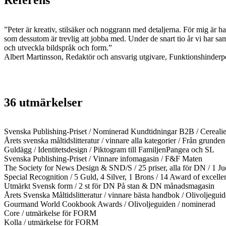
”Peter är kreativ, stilsäker och noggrann med detaljerna. För mig är ha
som dessutom är trevlig att jobba med. Under de snart tio år vi har samar
och utveckla bildspråk och form.”
Albert Martinsson, Redaktör och ansvarig utgivare, Funktionshinderpo
36 utmärkelser
Svenska Publishing-Priset / Nominerad Kundtidningar B2B / Cerealie
Årets svenska måltidslitteratur / vinnare alla kategorier / Från grunden
Guldägg / Identitetsdesign / Piktogram till FamiljenPangea och SL
Svenska Publishing-Priset / Vinnare infomagasin / F&F Maten
The Society for News Design & SND/S / 25 priser, alla för DN / 1 J
Special Recognition / 5 Guld, 4 Silver, 1 Brons / 14 Award of excelle
Utmärkt Svensk form / 2 st för DN På stan & DN månadsmagasin
Årets Svenska Måltidslitteratur / vinnare bästa handbok / Olivoljegui
Gourmand World Cookbook Awards / Olivoljeguiden / nominerad
Core / utmärkelse för FORM
Kolla / utmärkelse för FORM