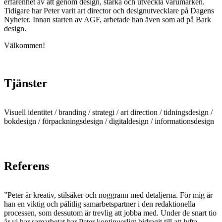
erfarenhet av att genom design, stärka och utveckla varumärken.
Tidigare har Peter varit art director och designutvecklare på Dagens
Nyheter. Innan starten av AGF, arbetade han även som ad på Bark
design.
Välkommen!
Tjänster
Visuell identitet / branding / strategi / art direction / tidningsdesign /
bokdesign / förpacknings­design / digitaldesign / informationsdesign
Referens
”Peter är kreativ, stilsäker och noggrann med detaljerna. För mig är
han en viktig och pålitlig samarbetspartner i den redaktionella
processen, som dessutom är trevlig att jobba med. Under de snart tio
år vi har samarbetat har Peter kontinuerligt bidragit till att lyfta