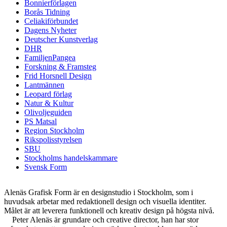
Bonnierförlagen
Borås Tidning
Celiakiförbundet
Dagens Nyheter
Deutscher Kunstverlag
DHR
FamiljenPangea
Forskning & Framsteg
Frid Horsnell Design
Lantmännen
Leopard förlag
Natur & Kultur
Olivoljeguiden
PS Matsal
Region Stockholm
Rikspolisstyrelsen
SBU
Stockholms handelskammare
Svensk Form
Alenäs Grafisk Form är en designstudio i Stockholm, som i
huvudsak arbetar med redaktionell design och visuella identiter.
Målet är att leverera funktionell och kreativ design på högsta nivå.
Peter Alenäs är grundare och creative director, han har stor